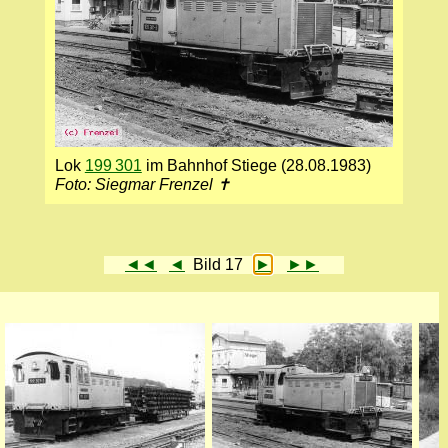
Lok
199 301
im Bahnhof Stiege (28.08.1983)
Foto: Siegmar Frenzel ✝
◄◄
◄
Bild 17
►
►►