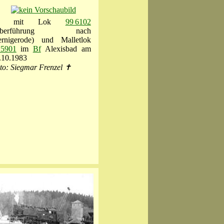
mit Lok
99 6102
Überführung nach
rnigerode) und Malletlok
 5901
im
Bf
Alexisbad am
.10.1983
to: Siegmar Frenzel ✝