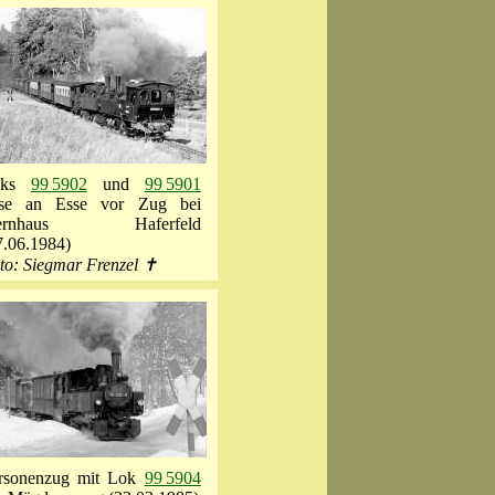
oks
99 5902
und
99 5901
se an Esse vor Zug bei
ternhaus Haferfeld
7.06.1984)
to: Siegmar Frenzel ✝
rsonenzug mit Lok
99 5904