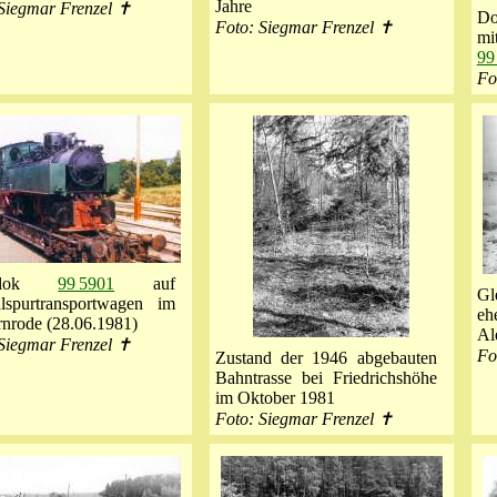
Jahre
Siegmar Frenzel ✝
Do
Foto: Siegmar Frenzel ✝
mi
99
Fo
etlok
99 5901
auf
Gl
lspurtransportwagen im
eh
nrode (28.06.1981)
Al
Siegmar Frenzel ✝
Fo
Zustand der 1946 abgebauten
Bahntrasse bei Friedrichshöhe
im Oktober 1981
Foto: Siegmar Frenzel ✝