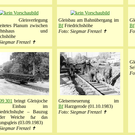
 Gleisverlegung
Gleisbau am Bahnübergang im
G
eitetes Planum zwischen
Bf
Friedrichshöhe
Bf
rechtshaus und
Foto: Siegmar Frenzel ✝
Fo
ichshöhe
Siegmar Frenzel ✝
Gl
Se
Fo
99 301
bringt Gleisjoche
Gleiserneuerung im
m Einbau im
Bf
Harzgerode (01.10.1983)
edrichshцhe – Bauzug
Foto: Siegmar Frenzel ✝
der Weiche fьr das
ngsgleis (03.09.1983)
Siegmar Frenzel ✝