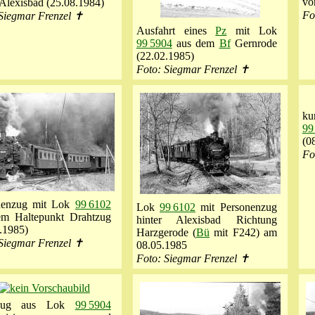
vo
Alexisbad (25.08.1984)
Fo
Siegmar Frenzel ✝
Ausfahrt eines
Pz
mit Lok
99 5904
aus dem
Bf
Gernrode
(22.02.1985)
Foto: Siegmar Frenzel ✝
ku
99
(0
Fo
nenzug mit Lok
99 6102
Lok
99 6102
mit Personenzug
em Haltepunkt Drahtzug
hinter Alexisbad Richtung
.1985)
Harzgerode (
Bü
mit F242) am
Siegmar Frenzel ✝
08.05.1985
Foto: Siegmar Frenzel ✝
ezug aus Lok
99 5904