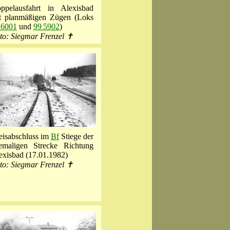
ppelausfahrt in Alexisbad
t planmäßigen Zügen (Loks
 6001
und
99 5902
)
to: Siegmar Frenzel ✝
eisabschluss im
Bf
Stiege der
emaligen Strecke Richtung
exisbad (17.01.1982)
to: Siegmar Frenzel ✝