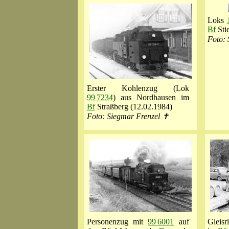
Loks
Bf
Sti
Foto: 
Erster Kohlenzug (Lok
99 7234
) aus Nordhausen im
Bf
Straßberg (12.02.1984)
Foto: Siegmar Frenzel ✝
Personenzug mit
99 6001
auf
Gleisr