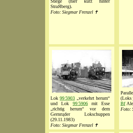
Stiege (hier kurz hinter
StraЯberg).
Foto: Siegmar Frenzel ✝
Paral
Lok
99 5903
„verkehrt herum“
(Loks
und Lok
99 5906
mit Esse
Bf
Ale
„richtig herum“ vor dem
Foto: 
Gernrцder Lokschuppen
(29.11.1983)
Foto: Siegmar Frenzel ✝