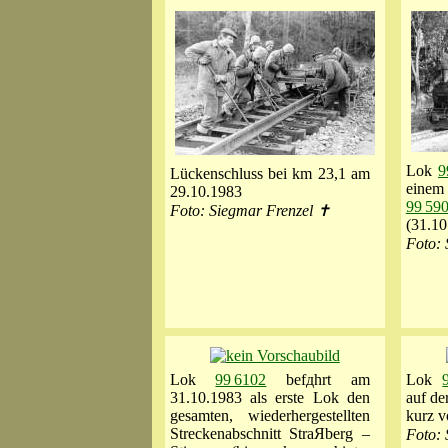
Lok
9
Lückenschluss bei km 23,1 am
einem
29.10.1983
99 59
Foto: Siegmar Frenzel ✝
(31.10
Foto: 
Lok
99 6102
befдhrt am
Lok
31.10.1983 als erste Lok den
auf de
gesamten, wiederhergestellten
kurz v
Streckenabschnitt StraЯberg –
Foto: 