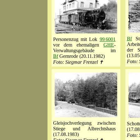
Bf
Sti
Personenzug mit Lok
99 6001
Arbei
vor dem ehemaligen
GHE
-
der S
Verwaltungsgebäude im
(13.05
Bf
Gernrode (20.11.1982)
Foto: 
Foto: Siegmar Frenzel ✝
Gleisjochverlegung zwischen
Scho
Stiege und Albrechtshaus
(17.08
(17.08.1983)
Foto: 