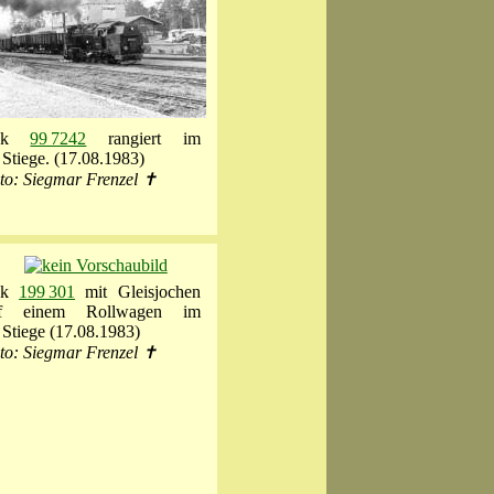
ok
99 7242
rangiert im
Stiege. (17.08.1983)
to: Siegmar Frenzel ✝
ok
199 301
mit Gleisjochen
f einem Rollwagen im
Stiege (17.08.1983)
to: Siegmar Frenzel ✝