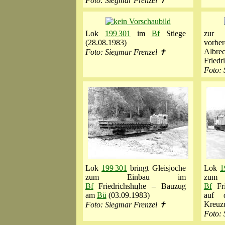
Foto: Siegmar Frenzel ✝
Lok
199 301
im
Bf
Stiege
zur
(28.08.1983)
vorber
Alb
Foto: Siegmar Frenzel ✝
Friedr
Foto: 
Lok
199 301
bringt Gleisjoche
Lok
1
zum Einbau im
zu
Bf
Friedrichshцhe – Bauzug
Bf
Fri
am
Bü
(03.09.1983)
auf 
Kreuzu
Foto: Siegmar Frenzel ✝
Foto: 