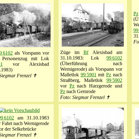
Pz
(
We
99
31
Fo
Züge im
Bf
Alexisbad am
9 6102
als Vorspann vor
31.10.1983: Lok
99 6102
 Personenzug mit Lok
(Überführung nach
01
vor Alexisbad
Wernigerode) als Vorspann vor
.1983)
Malletlok
99 5901
mit
Pz
nach
Siegmar Frenzel ✝
Straßberg, Malletlok
99 5902
vor
Pz
nach Harzgerode und
Pz
nach Gernrode
Foto: Siegmar Frenzel ✝
99 6102
am 31.10.1983
r Fahrt nach Wernigerode
or der Selkebrücke
Siegmar Frenzel ✝