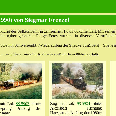
 1990) von Siegmar Frenzel
klung der Selketalbahn in zahlreichen Fotos dokumentiert. Mit seinen
hn nдher gebracht. Einige Fotos wurden in diversen Verцffentlic
Fotos mit Schwerpunkt „Wiederaufbau der Strecke StraЯberg – Stiege i
ur vergrößerten Ansicht mit teilweise ausführlicherer Bildunterschrift.
Zug mit Lok
99 5904
hinter
mit Lok
99 5902
hinter
Alexisbad Richtung
esprung Anfang der
Harzgerode Anfang der 1980er
 Jahre