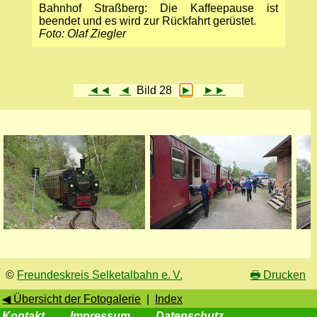
Bahnhof Straßberg: Die Kaffeepause ist
beendet und es wird zur Rückfahrt gerüstet.
Foto: Olaf Ziegler
◄◄
◄
Bild 28
►
►►
©
Freundeskreis Selketalbahn e. V.
🖶
Drucken
◀ Übersicht der Fotogalerie
|
Index
Kontakt
Impressum
Datenschutz