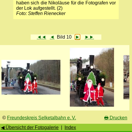
haben sich die Nikoläuse für die Fotografen vor
der Lok aufgestellt. (2)
Foto: Steffen Rienecker
◄◄
◄
Bild 10
►
►►
©
Freundeskreis Selketalbahn e. V.
🖶
Drucken
◀ Übersicht der Fotogalerie
|
Index