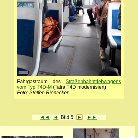
Fahrgastraum des
Straßenbahntriebwagens
vom Typ T4D-M
(Tatra T4D modernisiert)
Foto: Steffen Rienecker
◄◄
◄
Bild 5
►
►►