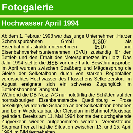
Fotogalerie
Hochwasser April 1994
Ab dem 1. Februar 1993 war das junge Unternehmen „Harzer
Schmalspurbahnen GmbH (
HSB
)“ als
Eisenbahninfrastrukturunternehmen (
EIU
) und
Eisenbahnverkehrsunternehmen (
EVU
) zuständig für den
Betrieb und den Erhalt des Meterspurnetzes im Harz. Das
Jahr 1994 stellte die
HSB
vor eine harte Bewährungsprobe.
Im April wurden zwischen Straßberg und Mägdesprung die
Gleise der Selketalbahn durch von starken Regenfällen
verursachtes Hochwasser des Flüsschens Selke zerstört. Im
August ereignete sich ein schweres Zugunglück im
Betriebsbahnhof Drängetal.
Während die DB Netz AG nur notdürftig die Schäden auf der
normalspurigen Eisenbahnstrecke Quedlinburg – Frose
beseitigte, wurden die Schäden an der Selketalbahn behoben
und beim Wiederaufbau der Gleisplan im Bahnhof Alexisbad
geändert. Bereits am 11. Mai 1994 konnte der durchgehende
Zugverkehr wieder aufgenommen werden. Vereinsfreund
Siegmar Frenzel hat die Situation zwischen 13. und 15. April
1994 im Bild festgehalten.