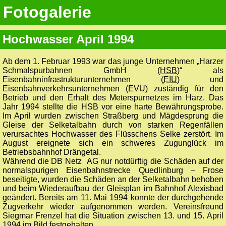
Fotogalerie
Hochwasser April 1994
Ab dem 1. Februar 1993 war das junge Unternehmen „Harzer
Schmalspurbahnen GmbH (
HSB
)“ als
Eisenbahninfrastrukturunternehmen (
EIU
) und
Eisenbahnverkehrsunternehmen (
EVU
) zuständig für den
Betrieb und den Erhalt des Meterspurnetzes im Harz. Das
Jahr 1994 stellte die
HSB
vor eine harte Bewährungsprobe.
Im April wurden zwischen Straßberg und Mägdesprung die
Gleise der Selketalbahn durch von starken Regenfällen
verursachtes Hochwasser des Flüsschens Selke zerstört. Im
August ereignete sich ein schweres Zugunglück im
Betriebsbahnhof Drängetal.
Während die DB Netz AG nur notdürftig die Schäden auf der
normalspurigen Eisenbahnstrecke Quedlinburg – Frose
beseitigte, wurden die Schäden an der Selketalbahn behoben
und beim Wiederaufbau der Gleisplan im Bahnhof Alexisbad
geändert. Bereits am 11. Mai 1994 konnte der durchgehende
Zugverkehr wieder aufgenommen werden. Vereinsfreund
Siegmar Frenzel hat die Situation zwischen 13. und 15. April
1994 im Bild festgehalten.