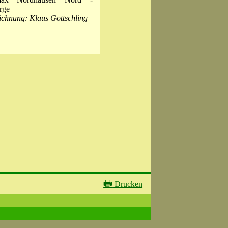
rge
ichnung: Klaus Gottschling
🖶
Drucken