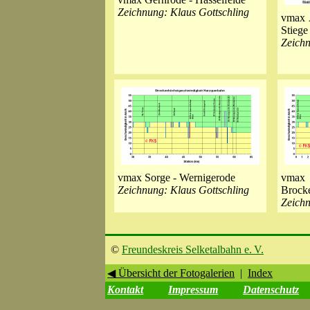
Zeichnung: Klaus Gottschling
vmax 
Stiege
Zeichn
vmax Sorge - Wernigerode
vmax
Zeichnung: Klaus Gottschling
Brock
Zeichn
©
Freundeskreis Selketalbahn e. V.
◀ Übersicht der Fotogalerien
|
Index
Kontakt
Impressum
Datenschutz