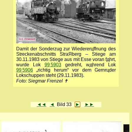
Damit der Sonderzug zur Wiedererцffnung des
Streckenabschnitts StraЯberg – Stiege am
30.11.1983 von Stiege aus mit Esse voran fдhrt,
wurde Lok
99 5903
gedreht, wдhrend Lok
99 5906
„richtig herum“ vor dem Gernrцder
Lokschuppen steht (29.11.1983).
Foto: Siegmar Frenzel ✝
◄◄
◄
Bild 33
►
►►