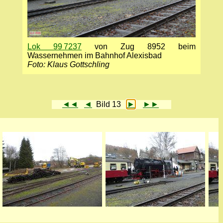
Lok 99 7237
von Zug 8952 beim
Wassernehmen im Bahnhof Alexisbad
Foto: Klaus Gottschling
◄◄
◄
Bild 13
►
►►