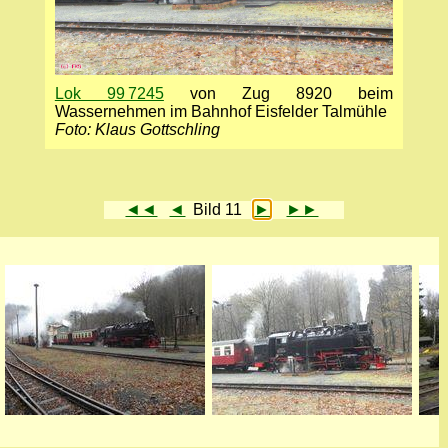
Lok 99 7245
von Zug 8920 beim
Wassernehmen im Bahnhof Eisfelder Talmühle
Foto: Klaus Gottschling
◄◄
◄
Bild 11
►
►►