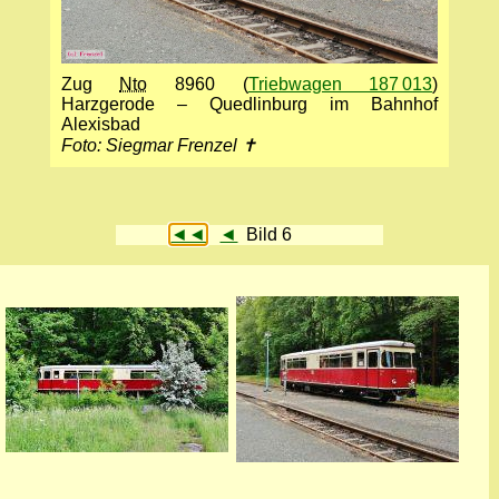
Zug
Nto
8960 (
Triebwagen 187 013
)
Harzgerode – Quedlinburg im Bahnhof
Alexisbad
Foto: Siegmar Frenzel ✝
◄◄
◄
Bild 6