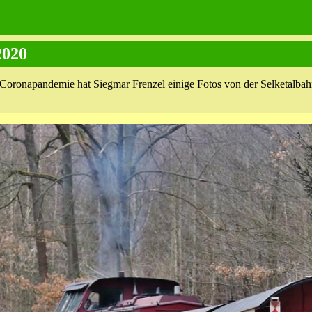
2020
 Coronapandemie hat Siegmar Frenzel einige Fotos von der Selketalba