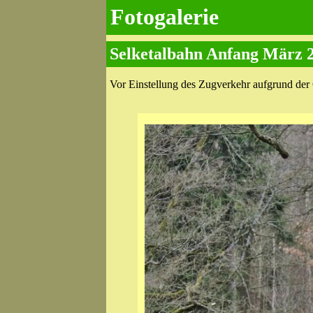
Fotogalerie
Selketalbahn Anfang März 
Vor Einstellung des Zugverkehr aufgrund der