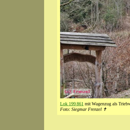
Lok 199 861
mit Wagenzug als Triebw
Foto: Siegmar Frenzel ✝