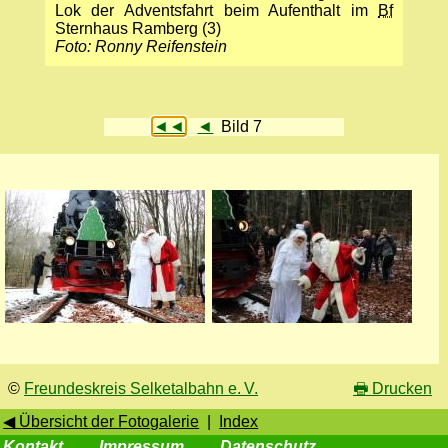
Lok der Adventsfahrt beim Aufenthalt im
Bf
Sternhaus Ramberg (3)
Foto: Ronny Reifenstein
◄◄
◄
Bild 7
©
Freundeskreis Selketalbahn e. V.
🖶
Drucken
◀ Übersicht der Fotogalerie
|
Index
Kontakt
Impressum
Datenschutz