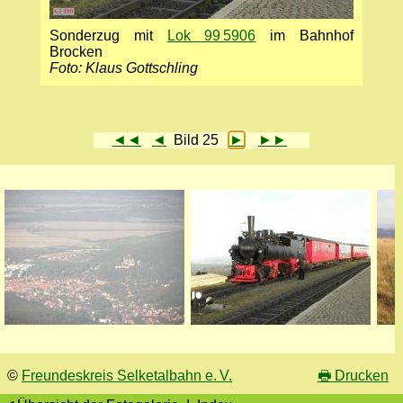
Sonderzug mit
Lok 99 5906
im Bahnhof
Brocken
Foto: Klaus Gottschling
◄◄
◄
Bild 25
►
►►
©
Freundeskreis Selketalbahn e. V.
🖶
Drucken