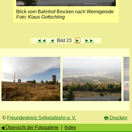
Blick vom Bahnhof Brocken nach Wernigerode
Foto: Klaus Gottschling
◄◄
◄
Bild 23
►
►►
©
Freundeskreis Selketalbahn e. V.
🖶
Drucken
◀ Übersicht der Fotogalerie
|
Index