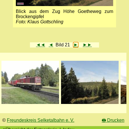
Blick aus dem Zug Höhe Goetheweg zum
Brockengipfel
Foto: Klaus Gottschling
◄◄
◄
Bild 21
►
►►
©
Freundeskreis Selketalbahn e. V.
🖶
Drucken