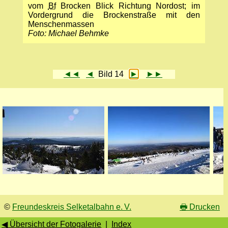
vom
Bf
Brocken Blick Richtung Nordost; im
Vordergrund die Brockenstraße mit den
Menschenmassen
Foto: Michael Behmke
◄◄
◄
Bild 14
►
►►
©
Freundeskreis Selketalbahn e. V.
🖶
Drucken
◀ Übersicht der Fotogalerie
|
Index