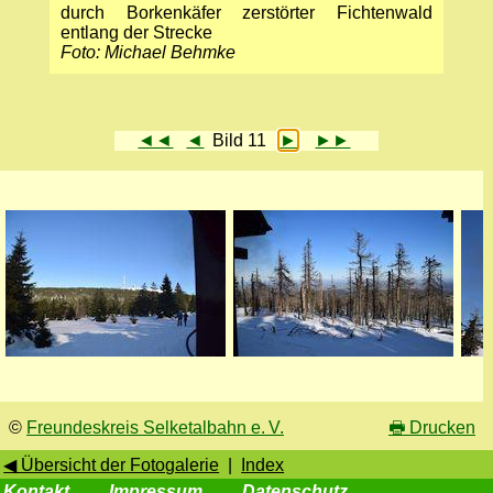
durch Borkenkäfer zerstörter Fichtenwald
entlang der Strecke
Foto: Michael Behmke
◄◄
◄
Bild 11
►
►►
©
Freundeskreis Selketalbahn e. V.
🖶
Drucken
◀ Übersicht der Fotogalerie
|
Index
Kontakt
Impressum
Datenschutz