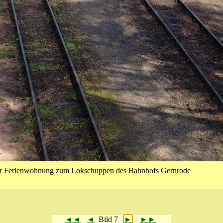
er Ferienwohnung zum Lok­schuppen des Bahnhofs Gern­rode
◄◄
◄
Bild 7
►
►►