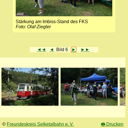
Stärkung am Imbiss-Stand des FKS
Foto: Olaf Ziegler
◄◄
◄
Bild 6
►
►►
©
Freundeskreis Selketalbahn e. V.
🖶
Drucken