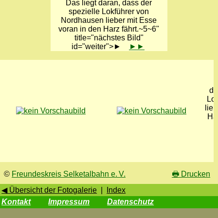
Das liegt daran, dass der
spezielle Lokführer von
Nordhausen lieber mit Esse
voran in den Harz fährt.~5~6"
title="nächstes Bild"
id="weiter">►
►►
L
da
Lo
lie
Har
©
Freundeskreis Selketalbahn e. V.
🖶
Drucken
◀ Übersicht der Fotogalerie
|
Index
Kontakt
Impressum
Datenschutz