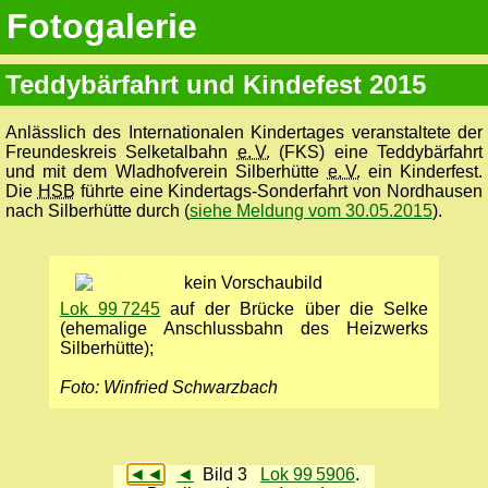
Fotogalerie
Teddybärfahrt und Kindefest 2015
Anlässlich des Internationalen Kindertages veranstaltete der
Freundeskreis Selketalbahn
e. V.
(FKS) eine Teddybärfahrt
und mit dem Wladhofverein Silberhütte
e. V.
ein Kinderfest.
Die
HSB
führte eine Kindertags-Sonderfahrt von Nordhausen
nach Silberhütte durch (
siehe Meldung vom 30.05.2015
).
Lok 99 7245
auf der Brücke über die Selke
(ehemalige Anschlussbahn des Heizwerks
Silberhütte);
Foto: Winfried Schwarzbach
◄◄
◄
Bild 3
Lok 99 5906
.