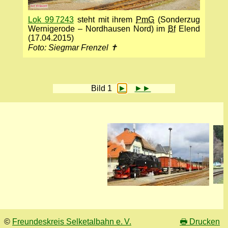
Lok 99 7243
steht mit ihrem
PmG
(Sonderzug
Wernigerode – Nordhausen Nord) im
Bf
Elend
(17.04.2015)
Foto: Siegmar Frenzel ✝
Bild 1
►
►►
©
Freundeskreis Selketalbahn e. V.
🖶
Drucken