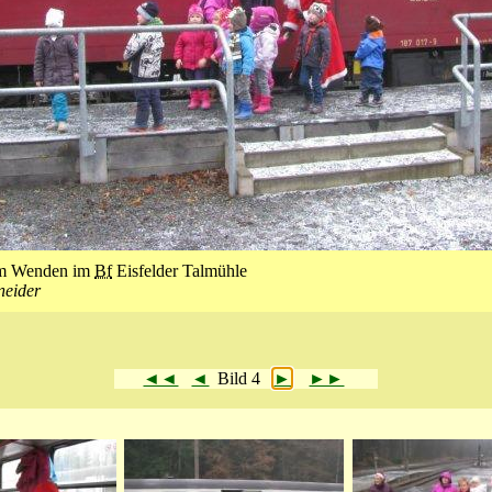
im Wenden im
Bf
Eisfelder Talmühle
neider
◄◄
◄
Bild 4
►
►►