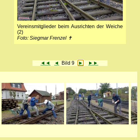
Vereinsmitglieder beim Ausrichten der Weiche
(2)
Foto: Siegmar Frenzel ✝
◄◄
◄
Bild 9
►
►►