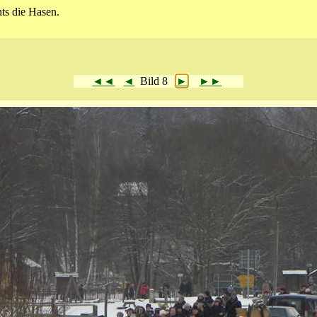
ts die Hasen.
◄◄
◄
Bild 8
►
►►