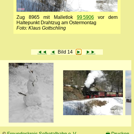
Zug 8965 mit Malletlok
99 5906
vor dem
Haltepunkt Drahtzug am Ostermontag
Foto: Klaus Gottschling
◄◄
◄
Bild 14
►
►►
©
Freundeskreis Selketalbahn e. V.
🖶
Drucken