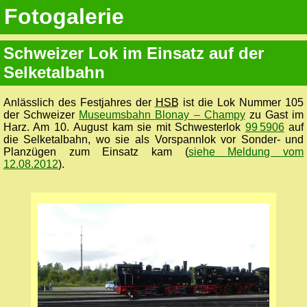
Fotogalerie
Schweizer Lok im Einsatz auf der
Selketalbahn
Anlässlich des Festjahres der
HSB
ist die Lok Nummer 105
der Schweizer
Museumsbahn Blonay – Champy
zu Gast im
Harz. Am 10. August kam sie mit Schwesterlok
99 5906
auf
die Selketalbahn, wo sie als Vorspannlok vor Sonder- und
Planzügen zum Einsatz kam (
siehe Meldung vom
12.08.2012
).