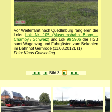
Vor Weiterfahrt nach Quedlinburg rangieren die
Loks
Lok Nr. 105 (Museumsbahn Blony –
Champy / Schweiz)
und Lok
99 5906
der
HSB
samt Wagenzug und Fahrgästen zum Bekohlen
im Bahnhof Gernrode (11.08.2012). (1)
Foto: Klaus Gottschling
◄◄
◄
Bild 3
►
►►