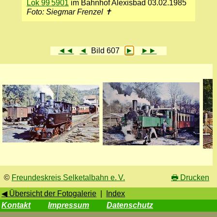
Lok 99 5901
im Bahnhof Alexisbad 03.02.1985
Foto: Siegmar Frenzel ✝
◄◄
◄
Bild 607
►
►►
©
Freundeskreis Selketalbahn e. V.
🖶
Drucken
◀ Übersicht der Fotogalerie
|
Index
Kontakt
Impressum
Datenschutz