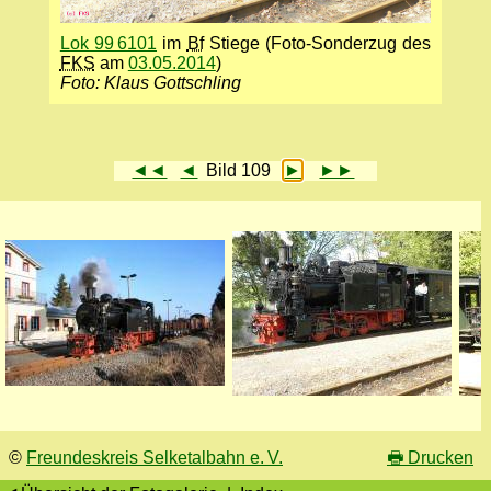
Lok 99 6101
im
Bf
Stiege (Foto-Sonderzug des
FKS
am
03.05.2014
)
Foto: Klaus Gottschling
◄◄
◄
Bild 109
►
►►
©
Freundeskreis Selketalbahn e. V.
🖶
Drucken