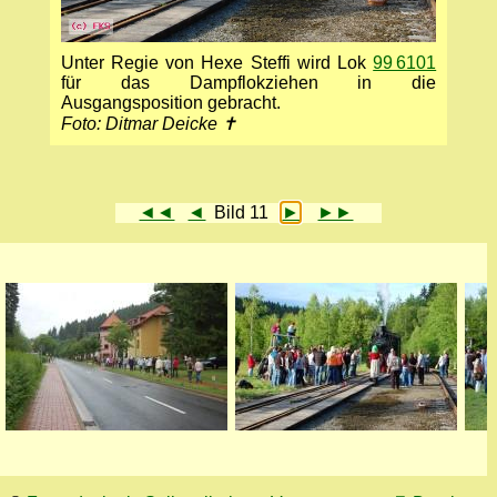
Unter Regie von Hexe Steffi wird Lok
99 6101
für das Dampflokziehen in die
Ausgangsposition gebracht.
Foto: Ditmar Deicke ✝
◄◄
◄
Bild 11
►
►►