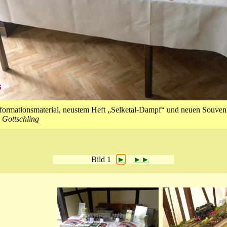
nformationsmaterial, neustem Heft „Selketal-Dampf“ und neuen Souveni
 Gottschling
Bild 1
►
►►