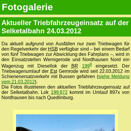
Fotogalerie
Aktueller Triebfahrzeugeinsatz auf der
Selketalbahn 24.03.2012
Da aktuell aufgrund von Ausfällen nur zwei Triebwagen für
den Regelverkehr der
HSB
verfügbar sind – bei einem Bedarf
von fünf Triebwagen zur Abwicklung des Fahrplans –, wird in
den Einsatzstellen Wernigerode und Nordhausen Nord ein
8
Wagenzug mit Diesellok der
BR
199
eingesetzt. Der
Triebwagenumlauf der
Est
Gernrode wird seit 22.03.2012 im
Schienenersatzverkehr mit Bussen gefahren (
siehe Meldung
vom 21.03.2012
).
Die Fotos illustrieren den aktuellen Triebfahrzeugeinsatz auf
der Selketalbahn. Lok
199 872
kommt im Umlauf 897x von
Nordhausen bis nach Quedlinburg.