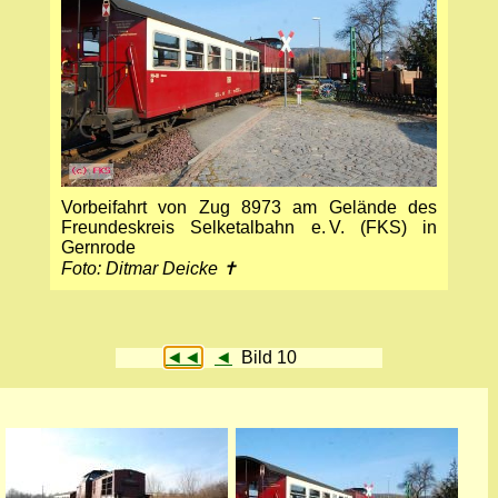
Vorbeifahrt von Zug 8973 am Gelände des
Freundeskreis Selketalbahn e. V. (FKS) in
Gernrode
Foto: Ditmar Deicke ✝
◄◄
◄
Bild 10