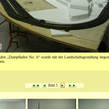
 den „Dampfladen No. 6“ wurde mit der Landschaftsgestaltung begon
sen.
◄◄
◄
Bild 5
►
►►