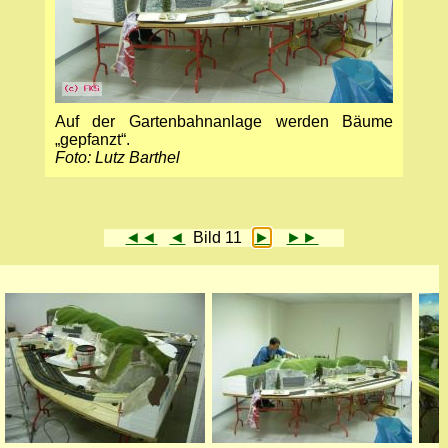
Auf der Gartenbahnanlage werden Bäume
„gepfanzt“.
Foto: Lutz Barthel
◄◄
◄
Bild 11
►
►►