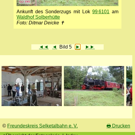
Ankunft des Sonderzugs mit Lok
99 6101
am
Waldhof Solberhütte
Foto: Ditmar Deicke ✝
◄◄
◄
Bild 5
►
►►
©
Freundeskreis Selketalbahn e. V.
🖶
Drucken