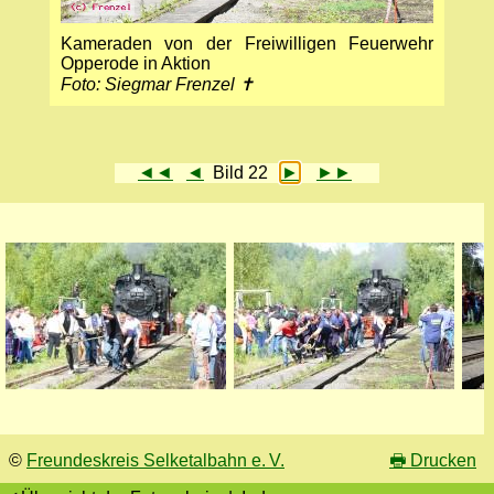
Kameraden von der Freiwilligen Feuerwehr
Opperode in Aktion
Foto: Siegmar Frenzel ✝
◄◄
◄
Bild 22
►
►►
©
Freundeskreis Selketalbahn e. V.
🖶
Drucken