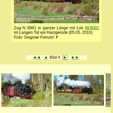
Zug N 8961 in ganzer Länge mit Lok
99 6001
im Langen Tal vor Harzgerode (05.05. 2010)
Foto: Siegmar Frenzel ✝
◄◄
◄
Bild 4
►
►►