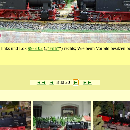
) links und Lok
99 6102
(„
"Fiffi"
“) rechts; Wie beim Vorbild besitzen 
◄◄
◄
Bild 20
►
►►