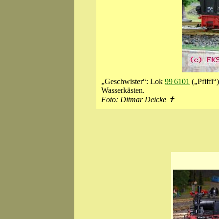
„Geschwister“: Lok
99 6101
(„Pfiffi“
Wasserkästen.
Foto: Ditmar Deicke ✝