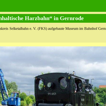
haltische Harzbahn“ in Gernrode
eskreis Selketalbahn e. V. (FKS) aufgebaute Museum im Bahnhof Gernr