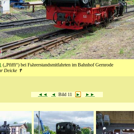
1
(„Pfiffi“) bei Fьhrerstandsmitfahrten im Bahnhof Gernrode
ar Deicke ✝
◄◄
◄
Bild 11
►
►►