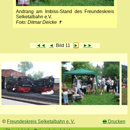
Andrang am Imbiss-Stand des Freundeskreis
Selketalbahn e.​V.
Foto: Ditmar Deicke ✝
◄◄
◄
Bild 11
►
►►
©
Freundeskreis Selketalbahn e. V.
🖶
Drucken