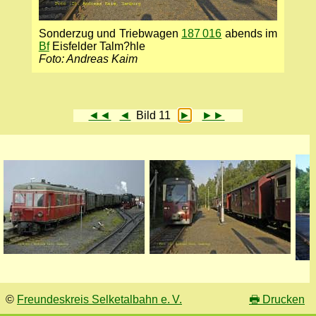
Sonderzug und Triebwagen
187 016
abends im
Bf
Eisfelder Talm?hle
Foto: Andreas Kaim
◄◄
◄
Bild 11
►
►►
©
Freundeskreis Selketalbahn e. V.
🖶
Drucken