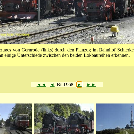
uges von Gernrode (links) durch den Planzug im Bahnhof Schierke
nn einige Unterschiede zwischen den beiden Lokbaureihen erkennen.
◄◄
◄
Bild 968
►
►►