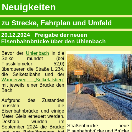
Neuigkeiten
zu Strecke, Fahrplan und Umfeld
20.12.2024
Freigabe der neuen
Eisenbahnbrücke über den Uhlenbach
Bevor der
Uhlenbach
in die
Selke mündet (bei
Flusskilometer 52,0)
überqueren die Straße L 234,
die Selketalbahn und der
Wanderweg „Selketalstieg“
mit jeweils einer Brücke den
Bach.
Aufgrund des Zustandes
mussten die
Eisenbahnbrücke und einige
Meter Gleis erneuert werden.
Deshalb wurden im
Straßenbrücke, neue
September 2024 die Brücke
Eisenbahnbrücke und Brücke