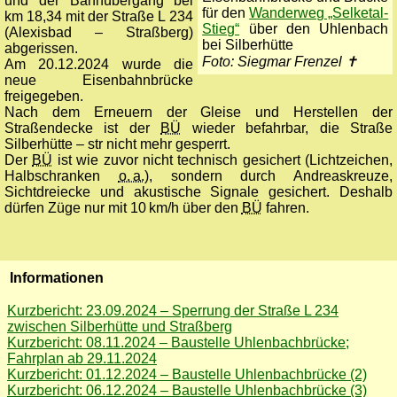
und der Bahnübergang bei
für den
Wanderweg „Selketal-
km 18,34 mit der Straße L 234
Stieg“
über den Uhlenbach
(Alexisbad – Straßberg)
bei Silberhütte
abgerissen.
Foto: Siegmar Frenzel ✝
Am 20.12.2024 wurde die
neue Eisenbahnbrücke
freigegeben.
Nach dem Erneuern der Gleise und Herstellen der
Straßendecke ist der
BÜ
wieder befahrbar, die Straße
Silberhütte – str nicht mehr gesperrt.
Der
BÜ
ist wie zuvor nicht technisch gesichert (Lichtzeichen,
Halbschranken
o. a.
), sondern durch Andreaskreuze,
Sichtdreiecke und akustische Signale gesichert. Deshalb
dürfen Züge nur mit 10 km/h über den
BÜ
fahren.
Informationen
Kurzbericht: 23.09.2024 – Sperrung der Straße L 234
zwischen Silberhütte und Straßberg
Kurzbericht: 08.11.2024 – Baustelle Uhlenbachbrücke;
Fahrplan ab 29.11.2024
Kurzbericht: 01.12.2024 – Baustelle Uhlenbachbrücke (2)
Kurzbericht: 06.12.2024 – Baustelle Uhlenbachbrücke (3)