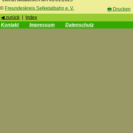
©
Freundeskreis Selketalbahn e. V.
🖶
Drucken
◀ zurück
|
Index
Kontakt
Impressum
Datenschutz