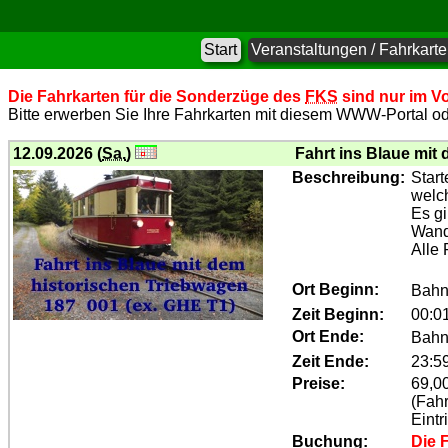
Start
Veranstaltungen / Fahrkart
Die Fahrkarten für die Sonderzüge des
FKS
sind nur im Vo
Bitte erwerben Sie Ihre Fahrkarten mit diesem WWW-Portal ode
12.09.2026 (
Sa.
)
Fahrt ins Blaue mit
Beschreibung:
Start
welch
Es gi
Wande
Alle
Ort Beginn:
Bahn
Zeit Beginn:
00:0
Ort Ende:
Bahn
Zeit Ende:
23:5
Preise:
69,0
(Fahr
Eintr
Buchung:
Die 