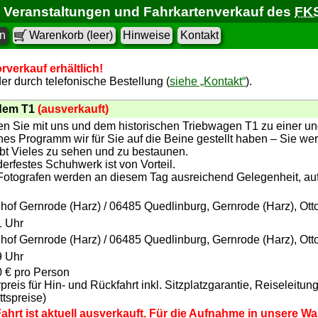
Veranstaltungen und Fahrkartenverkauf des
FK
en
Warenkorb (leer)
Hinweise
Kontakt
rverkauf erhältlich!
r durch telefonische Bestellung (
siehe „Kontakt“
).
 dem T1
(ausverkauft)
en Sie mit uns und dem historischen Triebwagen T1 zu einer u
es Programm wir für Sie auf die Beine gestellt haben – Sie wer
bt Vieles zu sehen und zu bestaunen.
rfestes Schuhwerk ist von Vorteil.
 Fotografen werden an diesem Tag ausreichend Gelegenheit, au
hof Gernrode (Harz) / 06485 Quedlinburg, Gernrode (Harz), Ott
1 Uhr
hof Gernrode (Harz) / 06485 Quedlinburg, Gernrode (Harz), Ott
9 Uhr
0 € pro Person
preis für Hin- und Rückfahrt inkl. Sitzplatzgarantie, Reiseleit
ittspreise)
Fahrt ist aktuell ausverkauft. Für die Aufnahme in unsere W