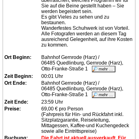
überraschen, welches Programm wir für
Sie auf die Beine gestellt haben – Sie
werden begeistert sein.
Es gibt Vieles zu sehen und zu
bestaunen.
Wanderfestes Schuhwerk ist von Vorteil.
Alle Fotografen werden an diesem Tag
ausreichend Gelegenheit, auf ihre Kosten
zu kommen.
Ort Beginn:
Bahnhof Gernrode (Harz) /
06485 Quedlinburg, Gernrode (Harz),
Otto-Franke-Straße 1
Zeit Beginn:
00:01 Uhr
Ort Ende:
Bahnhof Gernrode (Harz) /
06485 Quedlinburg, Gernrode (Harz),
Otto-Franke-Straße 1
Zeit Ende:
23:59 Uhr
Preise:
69,00 € pro Person
(Fahrpreis für Hin- und Rückfahrt inkl.
Sitzplatzgarantie, Reiseleitung,
Mittagessen, Kaffee-und Kuchengedeck
sowie alle Eintrittspreise)
Buchung:
Die Fahrt ist aktuell ausverkauft. Für