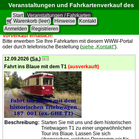
Veranstaltungen und Fahrkartenverkauf des
FKS
Start
Veranstaltungen / Fahrkarten
Warenkorb (leer)
Hinweise
Kontakt
Anmelden
Registrieren
Die Fahrkarten für die Sonderzüge des
FKS
sind nur im
Vorverkauf erhältlich!
Bitte erwerben Sie Ihre Fahrkarten mit diesem WWW-Portal
oder durch telefonische Bestellung (
siehe „Kontakt“
).
12.09.2026 (
Sa.
)
Fahrt ins Blaue mit dem T1
(ausverkauft)
Beschreibung:
Starten Sie mit uns und dem historischen
Triebwagen T1 zu einer ungewöhnlichen
Tour ins Blaue. Lassen Sie sich