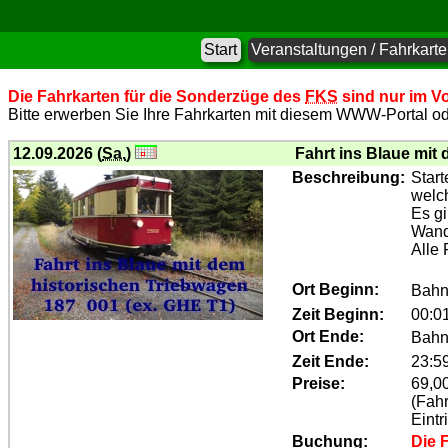
Start
Veranstaltungen / Fahrkart
Die Fahrkarten für die Sonderzüge des
FKS
sind nur im Vo
Bitte erwerben Sie Ihre Fahrkarten mit diesem WWW-Portal ode
12.09.2026 (
Sa.
)
Fahrt ins Blaue mit
Beschreibung:
Start
welch
Es gi
Wande
Alle
Ort Beginn:
Bahn
Zeit Beginn:
00:0
Ort Ende:
Bahn
Zeit Ende:
23:5
Preise:
69,0
(Fahr
Eintr
Buchung:
Die 