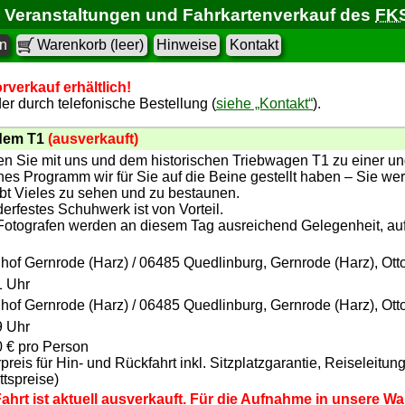
Veranstaltungen und Fahrkartenverkauf des
FK
en
Warenkorb (leer)
Hinweise
Kontakt
rverkauf erhältlich!
r durch telefonische Bestellung (
siehe „Kontakt“
).
 dem T1
(ausverkauft)
en Sie mit uns und dem historischen Triebwagen T1 zu einer u
es Programm wir für Sie auf die Beine gestellt haben – Sie wer
bt Vieles zu sehen und zu bestaunen.
rfestes Schuhwerk ist von Vorteil.
 Fotografen werden an diesem Tag ausreichend Gelegenheit, au
hof Gernrode (Harz) / 06485 Quedlinburg, Gernrode (Harz), Ott
1 Uhr
hof Gernrode (Harz) / 06485 Quedlinburg, Gernrode (Harz), Ott
9 Uhr
0 € pro Person
preis für Hin- und Rückfahrt inkl. Sitzplatzgarantie, Reiseleit
ittspreise)
Fahrt ist aktuell ausverkauft. Für die Aufnahme in unsere W