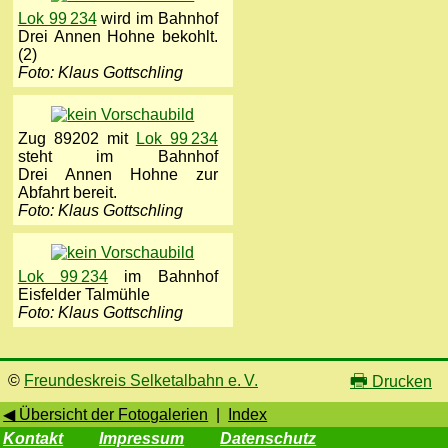
Lok 99 234
wird im Bahnhof
Drei Annen Hohne bekohlt.
(2)
Foto: Klaus Gottschling
Zug 89202 mit
Lok 99 234
steht im Bahnhof
Drei Annen Hohne zur
Abfahrt bereit.
Foto: Klaus Gottschling
Lok 99 234
im Bahnhof
Eisfelder Talmühle
Foto: Klaus Gottschling
🖶
©
Freundeskreis Selketalbahn e. V.
Drucken
◀ Übersicht der Fotogalerien
|
Index
Kontakt
Impressum
Datenschutz