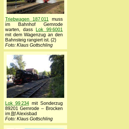
Triebwagen 187 011
muss
im Bahnhof Gernrode
warten, dass
Lok 99 6001
mit dem Wagenzug an den
Bahnsteig rangiert ist. (2)
Foto: Klaus Gottschling
Lok 99 234
mit Sonderzug
89201 Gernrode – Brocken
im
Bf
Alexisbad
Foto: Klaus Gottschling