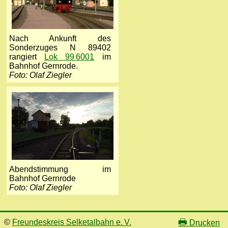
Nach Ankunft des
Sonderzuges N 89402
rangiert
Lok 99 6001
im
Bahnhof Gernrode.
Foto: Olaf Ziegler
Abendstimmung im
Bahnhof Gernrode
Foto: Olaf Ziegler
🖶
©
Freundeskreis Selketalbahn e. V.
Drucken