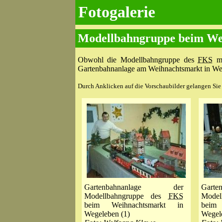
Fotogalerie
Modellbahngruppe beim We
Obwohl die Modellbahngruppe des
FKS
mi
Gartenbahnanlage am Weihnachtsmarkt in Wege
Durch Anklicken auf die Vorschaubilder gelangen Sie z
Gartenbahnanlage der
Gart
Modellbahngruppe des
FKS
Mode
beim Weihnachtsmarkt in
beim
Wegeleben (1)
Wegel