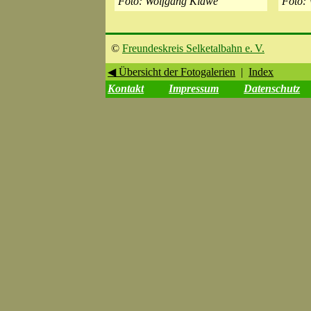
Foto: Wolfgang Klawe
Foto:
©
Freundeskreis Selketalbahn e. V.
◀ Übersicht der Fotogalerien
|
Index
Kontakt
Impressum
Datenschutz