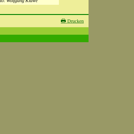
to: Wolfgang Klawe
🖶
Drucken