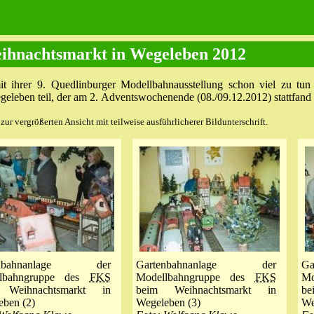
ihnachtsmarkt in Wegeleben 2012
t ihrer 9. Quedlinburger Modellbahnausstellung schon viel zu tun 
leben teil, der am 2. Adventswochenende (08./09.12.2012) stattfand 
ur vergrößerten Ansicht mit teilweise ausführlicherer Bildunterschrift.
enbahnanlage der
Gartenbahnanlage der
G
llbahngruppe des
FKS
Modellbahngruppe des
FKS
Mo
 Weihnachtsmarkt in
beim Weihnachtsmarkt in
be
eben (2)
Wegeleben (3)
We